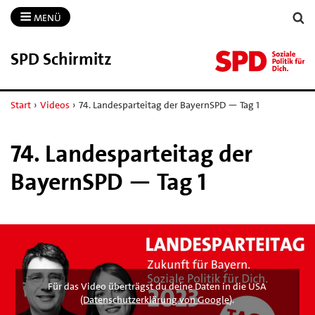
MENÜ
SPD Schirmitz
Start
›
Videos
›
74. Landesparteitag der BayernSPD — Tag 1
74. Landesparteitag der
BayernSPD — Tag 1
Für das Video überträgst du deine Daten in die USA
(
Datenschutzerklärung von Google
).