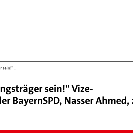
 sein!" …
ngsträger sein!" Vize-
der BayernSPD, Nasser Ahmed,